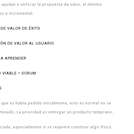
s ayudan e enfocar la propuesta de valor, el mínimo
ivo e incremental:
DE VALOR DE ÉXITO
IÓN DE VALOR AL USUARIO
RA APRENDER
O VIABLE = SCRUM
S
 que es había pedido inicialmente, esto es normal no se
rminado. La prioridad es entregar un producto temprano.
ada, especialmente si se requiere construir algo físico,